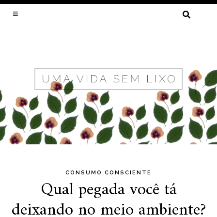
PESQUISAR
POR:
LIXO ZERO, MENOS DESPERDÍCIO E
SUSTENTABILIDADE POR CRISTAL MUNIZ
Blog
CONSUMO CONSCIENTE
Skip
Qual pegada você tá
to
deixando no meio ambiente?
content