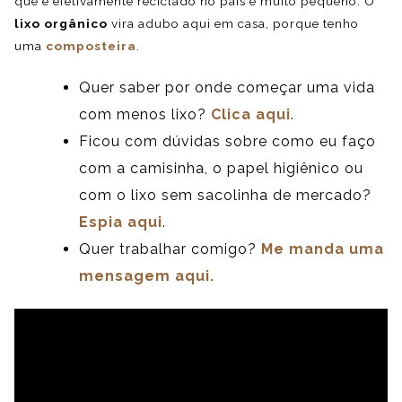
que é efetivamente reciclado no país é muito pequeno. O
lixo orgânico
vira adubo aqui em casa, porque tenho
uma
composteira
.
Quer saber por onde começar uma vida
com menos lixo?
Clica aqui
.
Ficou com dúvidas sobre como eu faço
com a camisinha, o papel higiênico ou
com o lixo sem sacolinha de mercado?
Espia aqui
.
Quer trabalhar comigo?
Me manda uma
mensagem aqui.