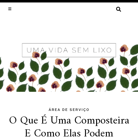
PESQUISAR
POR:
LIXO ZERO, MENOS DESPERDÍCIO E
SUSTENTABILIDADE POR CRISTAL MUNIZ
ÁREA DE SERVIÇO
Skip
O Que É Uma Composteira
to
E Como Elas Podem
content