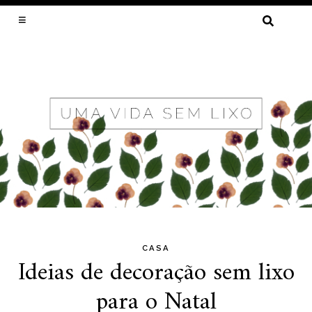
PESQUISAR
POR:
LIXO ZERO, MENOS DESPERDÍCIO E
SUSTENTABILIDADE POR CRISTAL MUNIZ
CASA
Skip
Ideias de decoração sem lixo
to
para o Natal
content