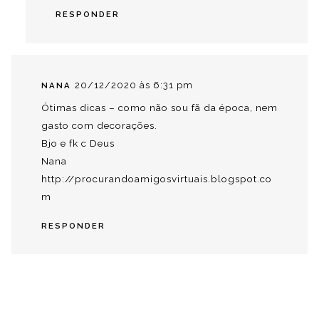
RESPONDER
20/12/2020 às 6:31 pm
NANA
Ótimas dicas – como não sou fã da época, nem
gasto com decorações.
Bjo e fk c Deus
Nana
http://procurandoamigosvirtuais.blogspot.co
m
RESPONDER