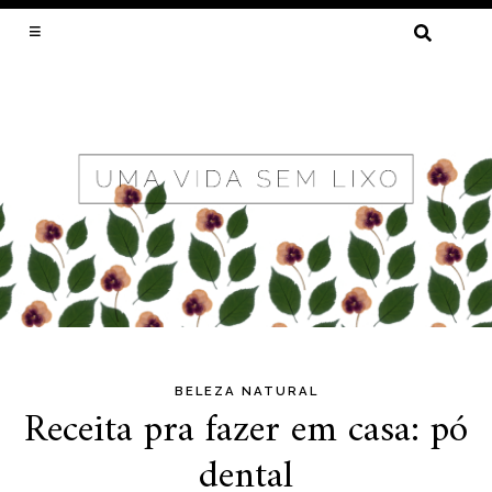
PESQUISAR
POR:
LIXO ZERO, MENOS DESPERDÍCIO E
SUSTENTABILIDADE POR CRISTAL MUNIZ
BELEZA NATURAL
Skip
Receita pra fazer em casa: pó
to
dental
content