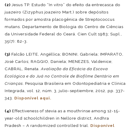
(2)
Jesus TP. Estudo “In vitro” do efeito da entrecasca do
juazeiro (Zizyphus joazeiro Mart.) sobre depósitos
formados por amostra placogênica de Streptococcus
mutans. Departamento de Biologia do Centro de Ciências
da Universidade Federal do Ceará. Cien Cult 1983; Supl.,
35(7): 82-3.
(3)
Falcão LEITE, Angéllica; BONINI, Gabriela; IMPARATO,
José Carlos; RAGGIO, Daniela; MENEZES, Valdenice;
CABRAL, Renata.
Avaliação da Eficácia da Escova
Ecológica e do Juá no Controle de Biofilme Dentário em
Crianças
. Pesquisa Brasileira em Odontopediatria e Clínica
Integrada, vol. 12, núm. 3, julio-septiembre, 2012, pp. 337-
343.
Disponível aqui.
(4)
Effectiveness of stevia as a mouthrinse among 12-15-
year-old schoolchildren in Nellore district, Andhra
Pradesh – A randomized controlled trial.
Disponível