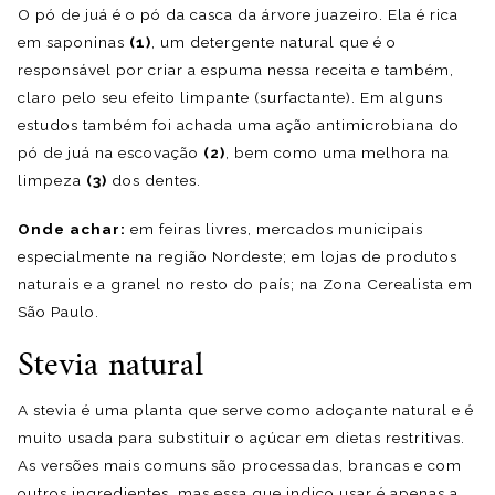
O pó de juá é o pó da casca da árvore juazeiro. Ela é rica
em saponinas
(1)
, um detergente natural que é o
responsável por criar a espuma nessa receita e também,
claro pelo seu efeito limpante (surfactante). Em alguns
estudos também foi achada uma ação antimicrobiana do
pó de juá na escovação
(2)
, bem como uma melhora na
limpeza
(3)
dos dentes.
Onde achar:
em feiras livres, mercados municipais
especialmente na região Nordeste; em lojas de produtos
naturais e a granel no resto do país; na Zona Cerealista em
São Paulo.
Stevia natural
A stevia é uma planta que serve como adoçante natural e é
muito usada para substituir o açúcar em dietas restritivas.
As versões mais comuns são processadas, brancas e com
outros ingredientes, mas essa que indico usar é apenas a