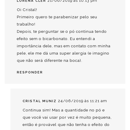
21/06/2019 às 10:13 pm
LORENA CLER
Oi Cristal!
Primeiro quero te parabenizar pelo seu
trabalho!
Depois, te perguntar se o pó continua tendo
efeito sem o bicarbonato. Eu entendi a
importância dele, mas em contato com minha
pele, ele me dá uma super alergia (e imagino
que não será diferente na boca).
RESPONDER
24/06/2019 às 11:21 am
CRISTAL MUNIZ
Continua sim! Mas a quantidade no pó e
que você vai usar por vez é muito pequena,
então é provável que não tenha o efeito do