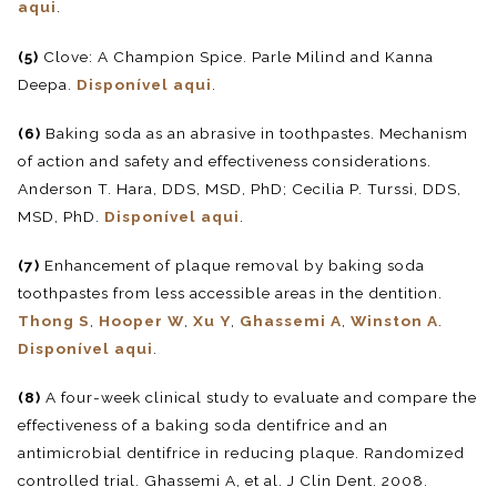
aqui
.
(5)
Clove: A Champion Spice. Parle Milind and Kanna
Deepa.
Disponível aqui
.
(6)
Baking soda as an abrasive in toothpastes. Mechanism
of action and safety and effectiveness considerations.
Anderson T. Hara, DDS, MSD, PhD; Cecilia P. Turssi, DDS,
MSD, PhD.
Disponível aqui
.
(7)
Enhancement of plaque removal by baking soda
toothpastes from less accessible areas in the dentition.
Thong S
,
Hooper W
,
Xu Y
,
Ghassemi A
,
Winston A
.
Disponível aqui
.
(8)
A four-week clinical study to evaluate and compare the
effectiveness of a baking soda dentifrice and an
antimicrobial dentifrice in reducing plaque. Randomized
controlled trial. Ghassemi A, et al. J Clin Dent. 2008.